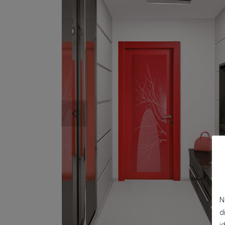
N
d
i