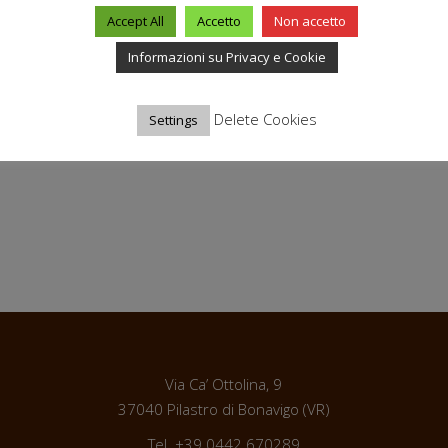
Accept All
Accetto
Non accetto
Informazioni su Privacy e Cookie
Delete Cookies
Settings
Via Ca’ Ottolina, 9
37040 Pilastro di Bonavigo (VR)
Tel. +39.0442.670289