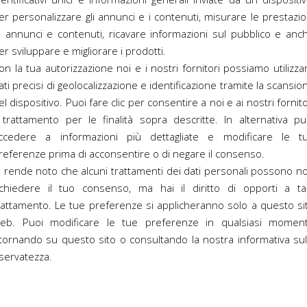
er personalizzare gli annunci e i contenuti, misurare le prestazio
i annunci e contenuti, ricavare informazioni sul pubblico e anc
er sviluppare e migliorare i prodotti.
on la tua autorizzazione noi e i nostri fornitori possiamo utilizza
T
ati precisi di geolocalizzazione e identificazione tramite la scansio
el dispositivo. Puoi fare clic per consentire a noi e ai nostri fornito
l trattamento per le finalità sopra descritte. In alternativa pu
ccedere a informazioni più dettagliate e modificare le t
referenze prima di acconsentire o di negare il consenso.
i rende noto che alcuni trattamenti dei dati personali possono n
ichiedere il tuo consenso, ma hai il diritto di opporti a ta
rattamento. Le tue preferenze si applicheranno solo a questo si
eb. Puoi modificare le tue preferenze in qualsiasi momen
itornando su questo sito o consultando la nostra informativa sul
iservatezza.
C