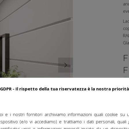
and
ev
La
co
RAL
Gl
F
F
GDPR - Il rispetto della tua riservatezza è la nostra priorità
oi e i nostri fornitori archiviamo informazioni quali cookie su 
ispositivo (e/o vi accediamo) e trattiamo i dati personali, quali g
dentificativi unici e informazioni generali inviate da un dispositiv