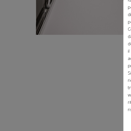
p
d
p
C
d
d
i
a
p
S
r
t
w
r
r