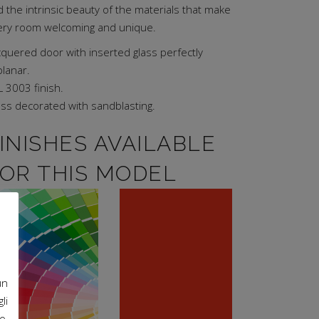
 the intrinsic beauty of the materials that make
ery room welcoming and unique.
cquered door with inserted glass perfectly
planar.
 3003 finish.
ass decorated with sandblasting.
INISHES AVAILABLE
OR THIS MODEL
Available in all
RAL 3003
un
RAL finishes on
lacquered finish
li
request
o,