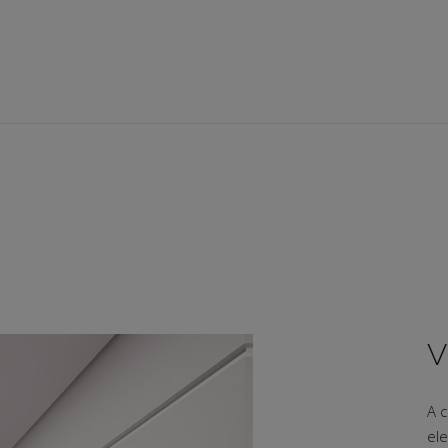
V
A 
ele