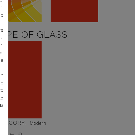
ni
he
re
YPE OF GLASS
ne
ri
oi
ue
on
Red finish
le
to
to
la
ATEGORY:
Modern