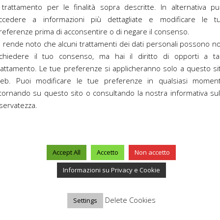
l trattamento per le finalità sopra descritte. In alternativa pu
ccedere a informazioni più dettagliate e modificare le t
referenze prima di acconsentire o di negare il consenso.
C
i rende noto che alcuni trattamenti dei dati personali possono n
ichiedere il tuo consenso, ma hai il diritto di opporti a ta
rattamento. Le tue preferenze si applicheranno solo a questo si
eb. Puoi modificare le tue preferenze in qualsiasi momen
itornando su questo sito o consultando la nostra informativa sul
iservatezza.
Accept All
Accetto
Non accetto
Informazioni su Privacy e Cookie
Delete Cookies
Settings