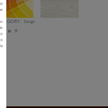
oi
ue
ATEGORY:
Design
on
le
to
to
la