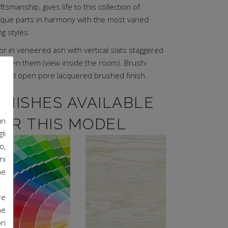
ftsmanship, gives life to this collection of
ique parts in harmony with the most varied
ing styles.
r in veneered ash with vertical slats staggered
tween them (view inside the room). Brush-
lored open pore lacquered brushed finish.
INISHES AVAILABLE
OR THIS MODEL
un
li
o,
ni
he
Available in all
Brushed
re
RAL finishes on
lacquered finish
ne
request
ri