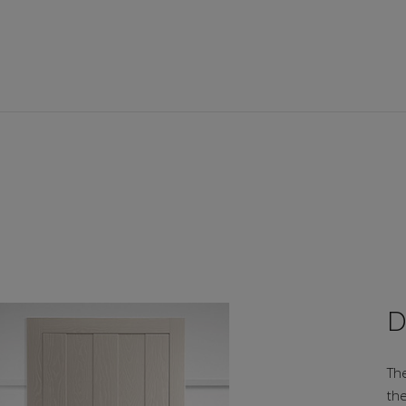
D
Th
the