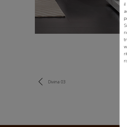
i
a
p
S
r
t
w
r
r
Divina 03