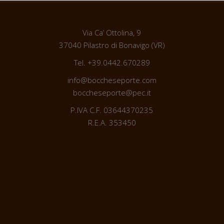
Via Ca’ Ottolina, 9
37040 Pilastro di Bonavigo (VR)
Tel. +39.0442.670289
info@boccheseporte.com
boccheseporte@pec.it
P.IVA C.F. 03644370235
R.E.A. 353450