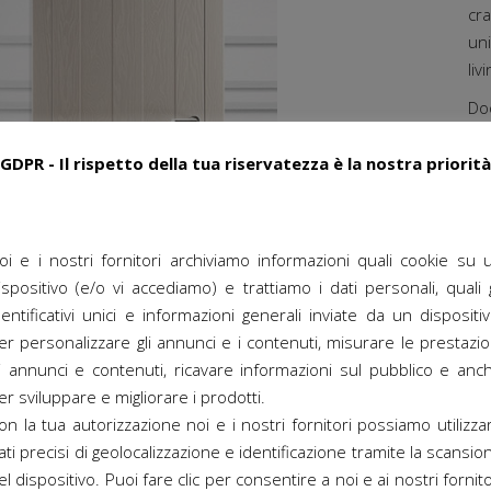
cra
un
liv
Doo
be
co
GDPR - Il rispetto della tua riservatezza è la nostra priorità
F
F
oi e i nostri fornitori archiviamo informazioni quali cookie su 
ispositivo (e/o vi accediamo) e trattiamo i dati personali, quali g
dentificativi unici e informazioni generali inviate da un dispositiv
er personalizzare gli annunci e i contenuti, misurare le prestazio
i annunci e contenuti, ricavare informazioni sul pubblico e anc
er sviluppare e migliorare i prodotti.
on la tua autorizzazione noi e i nostri fornitori possiamo utilizza
ati precisi di geolocalizzazione e identificazione tramite la scansio
el dispositivo. Puoi fare clic per consentire a noi e ai nostri fornito