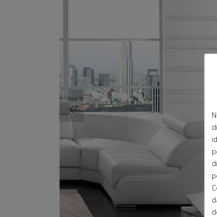
N
d
i
p
d
p
C
d
d