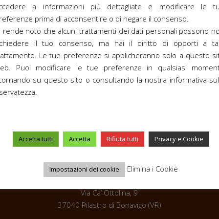
ccedere a informazioni più dettagliate e modificare le t
referenze prima di acconsentire o di negare il consenso.
i rende noto che alcuni trattamenti dei dati personali possono n
ichiedere il tuo consenso, ma hai il diritto di opporti a ta
rattamento. Le tue preferenze si applicheranno solo a questo si
eb. Puoi modificare le tue preferenze in qualsiasi momen
itornando su questo sito o consultando la nostra informativa sul
iservatezza.
Accetta tutti
Accetta
Rifiuta tutti
Privacy e Cookie
Elimina i Cookie
Impostazioni dei cookie
Via Ca’ Ottolina, 9
37040 Pilastro di Bonavigo (VR)