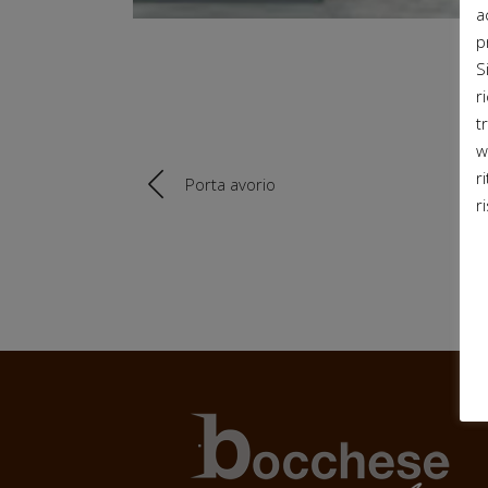
a
p
S
r
t
w
r
Porta avorio
r