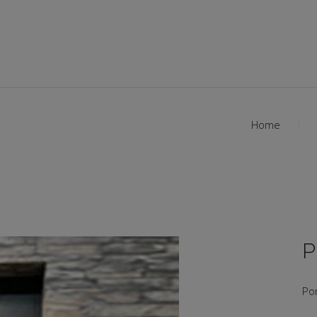
Home
P
Por