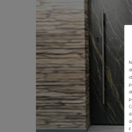
N
d
i
p
d
p
C
d
d
i