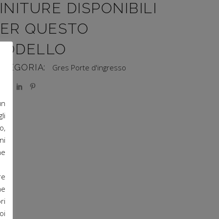
INITURE DISPONIBILI
ER QUESTO
MODELLO
ATEGORIA:
Gres
Porte d'ingresso
un
li
o,
ni
he
re
ne
ri
oi