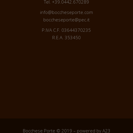
Tel. +39.0442.670289
info@boccheseporte.com
boccheseporte@pec.it
P.IVA C.F. 03644370235
R.E.A. 353450
Bocchese Porte © 2019 – powered by
A23