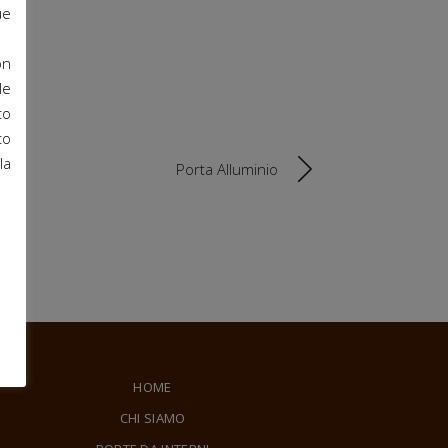
ue
on
le
to
to
la
Porta Alluminio
HOME
CHI SIAMO