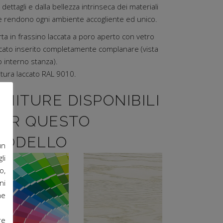
 dettagli e dalla bellezza intrinseca dei materiali
e rendono ogni ambiente accogliente ed unico.
ta in frassino laccata a poro aperto con vetro
ccato inserito completamente complanare (vista
o interno stanza).
itura laccato RAL 9010.
INITURE DISPONIBILI
ER QUESTO
MODELLO
un
li
o,
ni
he
Disponibile in
Finitura
tutte le finiture
spazzolata
re