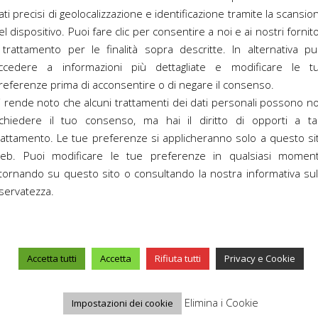
ati precisi di geolocalizzazione e identificazione tramite la scansio
el dispositivo. Puoi fare clic per consentire a noi e ai nostri fornito
l trattamento per le finalità sopra descritte. In alternativa pu
ccedere a informazioni più dettagliate e modificare le t
referenze prima di acconsentire o di negare il consenso.
C
i rende noto che alcuni trattamenti dei dati personali possono n
ichiedere il tuo consenso, ma hai il diritto di opporti a ta
rattamento. Le tue preferenze si applicheranno solo a questo si
eb. Puoi modificare le tue preferenze in qualsiasi momen
itornando su questo sito o consultando la nostra informativa sul
iservatezza.
Accetta tutti
Accetta
Rifiuta tutti
Privacy e Cookie
Elimina i Cookie
Impostazioni dei cookie