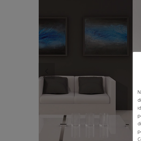
N
d
i
p
d
p
C