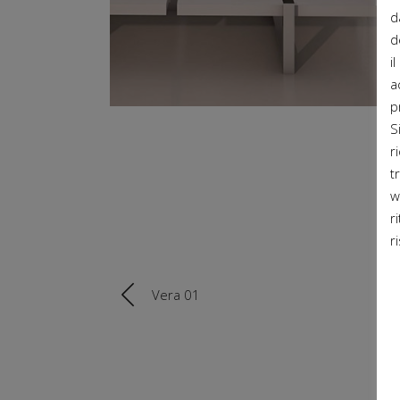
d
d
i
a
p
S
r
t
w
r
r
Vera 01