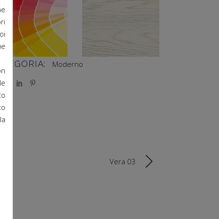
RAL a richiesta
laccata
ne
ri
oi
ue
ATEGORIA:
Moderno
on
le
to
to
la
Vera 03