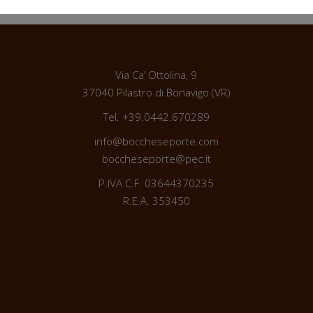
Via Ca’ Ottolina, 9
37040 Pilastro di Bonavigo (VR)
Tel. +39.0442.670289
info@boccheseporte.com
boccheseporte@pec.it
P.IVA C.F. 03644370235
R.E.A. 353450